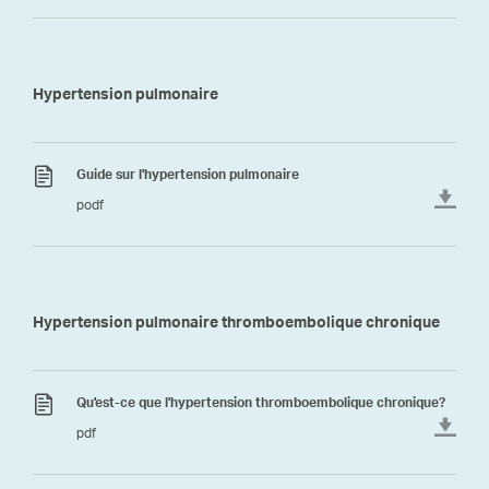
Hypertension pulmonaire
Guide sur l'hypertension pulmonaire
podf
Hypertension pulmonaire thromboembolique chronique
Qu'est-ce que l'hypertension thromboembolique chronique?
pdf