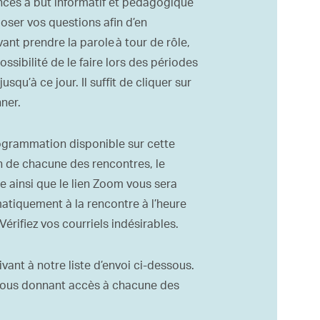
ences à but informatif et pédagogique
poser vos questions afin d’en
nt prendre la parole à tour de rôle,
ssibilité de le faire lors des périodes
qu’à ce jour. Il suffit de cliquer sur
ner.
ogrammation
disponible sur
cette
n de chacune des rencontres, le
re
ainsi que le lien
Zoom
v
ous sera
tiquement à la rencontre à l’heure
 Vérifiez vos courriels indésirables.
ivant à notre liste d’envoi ci-dessous.
en vous donnant accès à chacune des