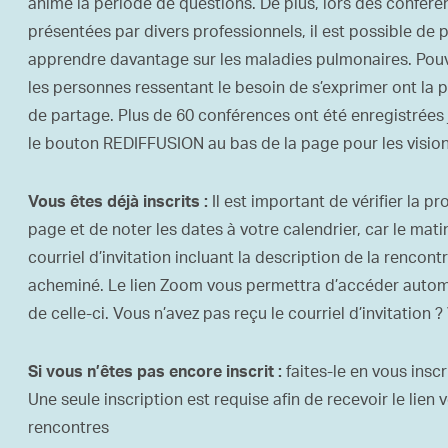
anime la période de questions. De plus, lors des confér
présentées par divers professionnels, il est possible de 
apprendre davantage sur les maladies pulmonaires. Pouva
les personnes ressentant le besoin de s’exprimer ont la po
de partage. Plus de 60 conférences ont été enregistrées jus
le bouton REDIFFUSION au bas de la page pour les vision
Il est important de vérifie
r
la pr
Vous êtes déjà inscrits :
page
et
de noter
les dat
es
à votre calendrier
,
car l
e mati
courriel d’invitation
incluant
la description
de la rencont
acheminé.
Le lien Zoom vous permettra d’accéder automa
de celle-ci. Vous n’avez pas reçu le courriel d’invitation ?
faites-le en vous inscr
Si vous n’êtes pas encore inscrit :
Une seule inscription est requise afin de recevoir le li
rencontres