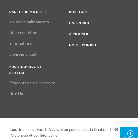
SANTÉ PULMONAIRE
BOUTIQUE
Maladies pulmonaires
CALENDRIER
Documentation
À PROPOS
Informations
NOUS JOINDRE
Environnement
PROGRAMMES ET
SERVICES
Réadaptation pulmonaire
Un à Un
Tous droits réservés. © Association pulmonaire du Québec, 1938-2026
| Vie privée et confidentialité