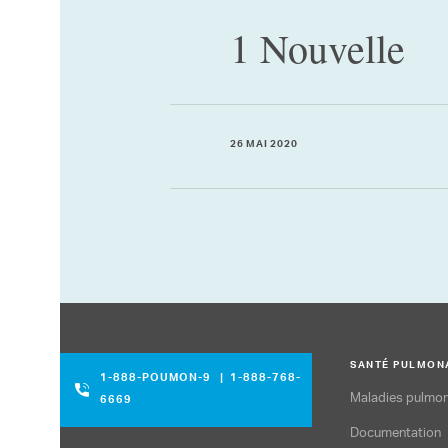
1 Nouvelle
26 MAI 2020
SANTÉ PULMON
1-888-POUMON-9
|
1-888-768-
Maladies pulmon
6669
Documentation