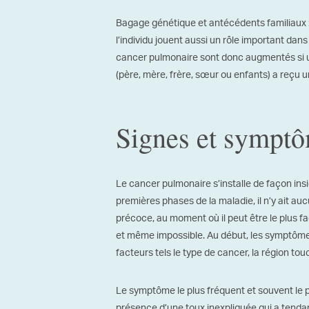
Bagage génétique et antécédents familiaux :
l’individu jouent aussi un rôle important da
cancer pulmonaire sont donc augmentés si u
(père, mère, frère, sœur ou enfants) a reçu
Signes et sympt
Le cancer pulmonaire s’installe de façon insid
premières phases de la maladie, il n’y ait 
précoce, au moment où il peut être le plus fac
et même impossible. Au début, les symptôm
facteurs tels le type de cancer, la région touc
Le symptôme le plus fréquent et souvent le pr
présence d’une toux inexpliquée qui a tendan