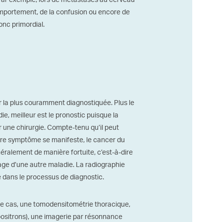
Par exemple; lors de métastases au cerveau
omportement, de la confusion ou encore de
onc primordial.
 la plus couramment diagnostiquée. Plus le
die, meilleur est le pronostic puisque la
une chirurgie. Compte-tenu qu’il peut
e symptôme se manifeste, le cancer du
ralement de manière fortuite, c’est-à-dire
tage d’une autre maladie. La radiographie
é dans le processus de diagnostic.
 le cas, une tomodensitométrie thoracique,
ositrons), une imagerie par résonnance