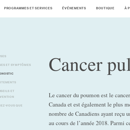
PROGRAMMES ET SERVICES
ÉVÉNEMENTS
BOUTIQUE
À 
Cancer pu
SES
NES ET SYMPTÔMES
GNOSTIC
ITEMENTS
SEILS ET
Le cancer du poumon est le cancer
VENTION
Canada et est également le plus me
IEZ-VOUS QUE
nombre de Canadiens ayant reçu u
au cours de l’année 2018. Parmi c