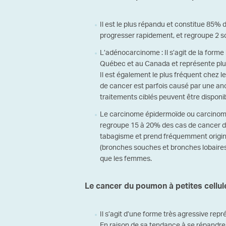
Il est le plus répandu et constitue 85% 
progresser rapidement, et regroupe 2 so
L’adénocarcinome : Il s’agit de la form
Québec et au Canada et représente plu
Il est également le plus fréquent chez 
de cancer est parfois causé par une an
traitements ciblés peuvent être disponib
Le carcinome épidermoïde ou carcinom
regroupe 15 à 20% des cas de cancer d
tabagisme et prend fréquemment origine
(bronches souches et bronches lobaires
que les femmes.
Le cancer du poumon à petites cellul
Il s’agit d’une forme très agressive r
En raison de sa tendance à se répandre