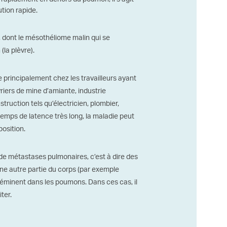
ution rapide.
, dont le mésothéliome malin qui se
la plèvre).
ve principalement chez les travailleurs ayant
riers de mine d’amiante, industrie
struction tels qu’électricien, plombier,
emps de latence très long, la maladie peut
position.
e métastases pulmonaires, c’est à dire des
e autre partie du corps (par exemple
disséminent dans les poumons. Dans ces cas, il
ter.