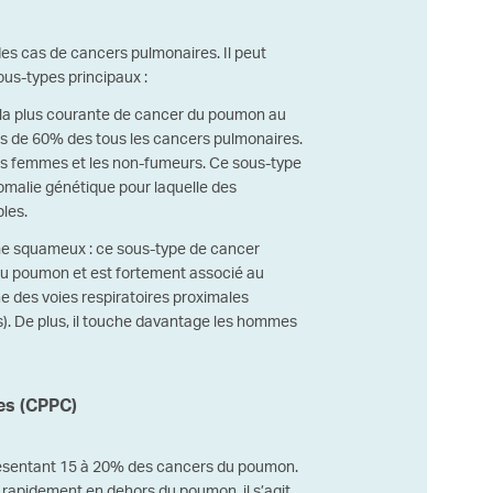
des cas de cancers pulmonaires. Il peut
us-types principaux :
e la plus courante de cancer du poumon au
s de 60% des tous les cancers pulmonaires.
les femmes et les non-fumeurs. Ce sous-type
omalie génétique pour laquelle des
les.
e squameux : ce sous-type de cancer
u poumon et est fortement associé au
 des voies respiratoires proximales
). De plus, il touche davantage les hommes
es (CPPC)
eprésentant 15 à 20% des cancers du poumon.
 rapidement en dehors du poumon, il s’agit