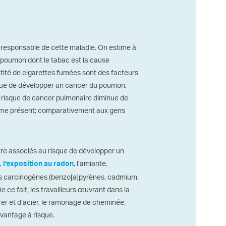
r responsable de cette maladie. On estime à
 poumon dont le tabac est la cause
antité de cigarettes fumées sont des facteurs
que de développer un cancer du poumon.
e risque de cancer pulmonaire diminue de
ême présent; comparativement aux gens
être associés au risque de développer un
,
, l’amiante,
l’exposition au radon
ces carcinogènes (benzo[a]pyrènes, cadmium,
 De ce fait, les travailleurs œuvrant dans la
fer et d’acier, le ramonage de cheminée,
avantage à risque.