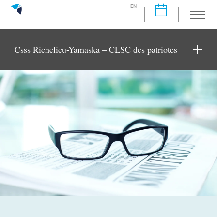
EN
Csss Richelieu-Yamaska – CLSC des patriotes